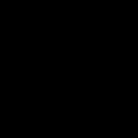
10 Ağustos 2026
03:22