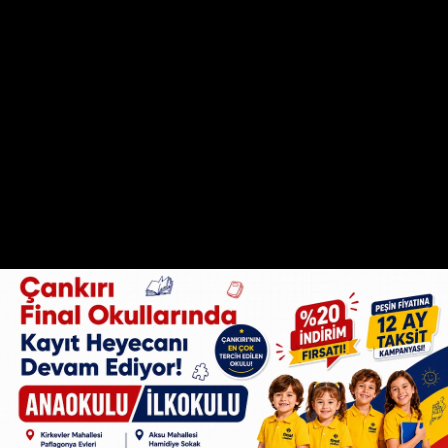
İYİ Parti Çankırı İl Başkanı İbrahim
Doğu: İhanetin zaman aşımı yoktur
İYİ Parti Çankırı İl Başkanı İbrahim Doğu, Cumhur
İttifakı ve bileşenlerinin TBMM'nin gündemine
getirdikleri 'Terörsüz Türkiye' projesi altında
hazırlanan 'Çerçeve Yasa' kanun tasarısı hakkında
partisinin görüşlerini yaptığı yazılı açıklama ile
kamuoyuna duyurdu. İbrahim Doğu'nun açıklaması
şöyle...