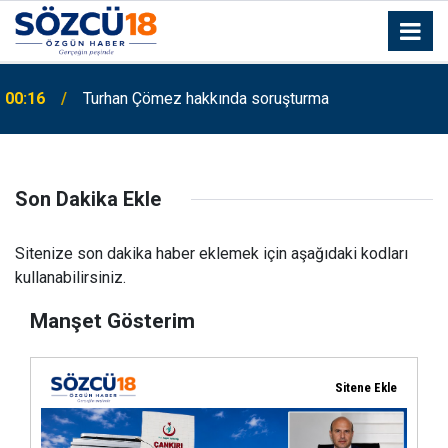
00:16
Turhan Çömez hakkında soruşturma
Tünelde can pazarı: Kuzey Marmara Otoyolu'nda
00:09
feci kaza
Son Dakika Ekle
Sitenize son dakika haber eklemek için aşağıdaki kodları
kullanabilirsiniz.
Manşet Gösterim