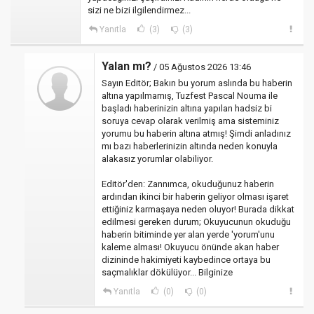
sizi ne bizi ilgilendirmez...
Yanıtla
(3)
(3)
Yalan mı?
/ 05 Ağustos 2026 13:46
Sayın Editör; Bakın bu yorum aslında bu haberin
altına yapılmamış, Tuzfest Pascal Nouma ile
başladı haberinizin altına yapılan hadsiz bi
soruya cevap olarak verilmiş ama sisteminiz
yorumu bu haberin altına atmış! Şimdi anladınız
mı bazı haberlerinizin altında neden konuyla
alakasız yorumlar olabiliyor.
Editör'den: Zannımca, okuduğunuz haberin
ardından ikinci bir haberin geliyor olması işaret
ettiğiniz karmaşaya neden oluyor! Burada dikkat
edilmesi gereken durum; Okuyucunun okuduğu
haberin bitiminde yer alan yerde 'yorum'unu
kaleme alması! Okuyucu önünde akan haber
dizininde hakimiyeti kaybedince ortaya bu
saçmalıklar dökülüyor... Bilginize
Yanıtla
(0)
(0)