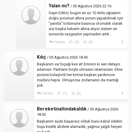
Yalan mı?
/ 05 Ağustos 2026 22:16
Sayın Editör, bugün en az 10 defa uğraştım
doğru yorumun altına yorum yapabilmek için
"yanıtla" bölümüne basınca otomatik olarak
sizi başka haberin altına atıyor sistem en
sonunda vazgeçtim yapmadım artık...
Yanıtla
(0)
(0)
Kılıç
/ 05 Ağustos 2026 18:43
Başkanım vur bıçağı kes at! Eminim ki sen detaycı
adamsın. Parkların böyle olmasını istemezsin. Eline
yüzüne bulaştırdı her kimse başkan yardımcısı
müdürü hepsi. Olmuyorsa zorlamanın da mantığı
yok.
Yanıtla
(1)
(0)
Bereketinaltındakaldık
/ 05 Ağustos 2026
18:42
Başkanım suda başarısız olduk bunu kabül edelim.
Suyu kestik abdest alamadık, yağmur yağdı heryeri
su bastı...