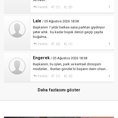
Yanıtla
(1)
(0)
Lale
/ 05 Ağustos 2026 18:38
Başkanım 7 yıldır herkes sana parktan giydiriyor
yeter artık.. bu kadar büyük denizi geçip çayda
boğulma...
Yanıtla
(0)
(1)
Engerek
/ 05 Ağustos 2026 18:38
Başkanım; Su işleri, park ve kentsel dönüşüm
müdürleri... Bunları gönder ki başarın daim olsun...
Yanıtla
(1)
(0)
Daha fazlasını göster