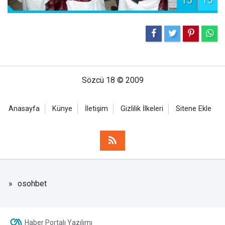
15
15
Sözcü 18 © 2009
Anasayfa
Künye
İletişim
Gizlilik İlkeleri
Sitene Ekle
osohbet
Haber Portalı Yazılımı