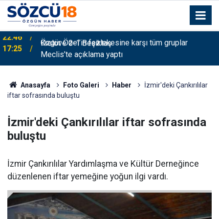
Özgür Özel’in fezlekesine karşı tüm gruplar
17:25
Meclis’te açıklama yaptı
Anasayfa
Foto Galeri
Haber
İzmir'deki Çankırılılar
iftar sofrasında buluştu
İzmir'deki Çankırılılar iftar sofrasında
buluştu
İzmir Çankırılılar Yardımlaşma ve Kültür Derneğince
düzenlenen iftar yemeğine yoğun ilgi vardı.