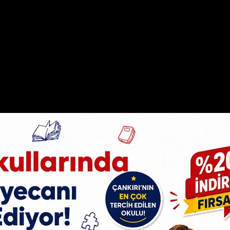
İs
gel
 Lig'de günün sonuçları:
3-2
Nottingham Forest
l Palace
ighton & Hove Albion
and
Be