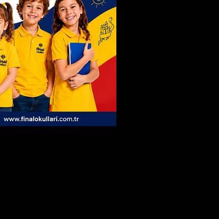
ptı: Hradec Kralove 0-1 Beşiktaş
nerbahçe 2-0 Sturm Graz