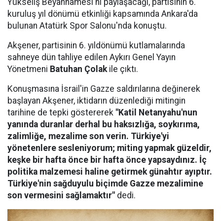
Yükseliş Beyannamesi'ni paylaşacağı, partisinin 6.
kuruluş yıl dönümü etkinliği kapsamında Ankara'da
bulunan Atatürk Spor Salonu'nda konuştu.
Akşener, partisinin 6. yıldönümü kutlamalarında
sahneye dün tahliye edilen Aykırı Genel Yayın
Yönetmeni
Batuhan Çolak
ile çıktı.
Konuşmasına İsrail'in Gazze saldırılarına değinerek
başlayan Akşener, iktidarın düzenlediği mitingin
tarihine de tepki göstererek
"Katil Netanyahu'nun
yanında duranlar derhal bu haksızlığa, soykırıma,
zalimliğe, mezalime son verin. Türkiye'yi
yönetenlere sesleniyorum; miting yapmak güzeldir,
keşke bir hafta önce bir hafta önce yapsaydınız. İç
politika malzemesi haline getirmek günahtır ayıptır.
Türkiye'nin sağduyulu biçimde Gazze mezalimine
son vermesini sağlamaktır"
dedi.