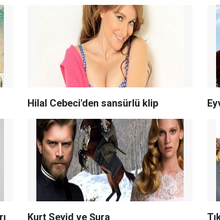
Hilal Cebeci'den sansürlü klip
Ey
rı
Kurt Seyid ve Şura
Tı