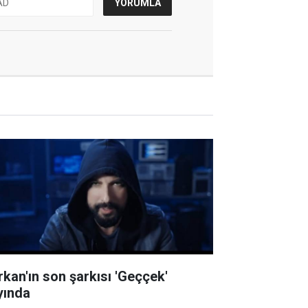
rkan'ın son şarkısı 'Geççek'
yında