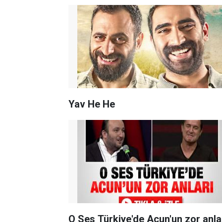
Yav He He
O Ses Türkiye'de Acun'un zor anla