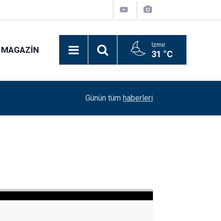
İzmir
MAGAZIN
31 °C
15:25
İspanya'nın futbol devleri İstanbul'a geliyor!
Günün tüm
haberleri