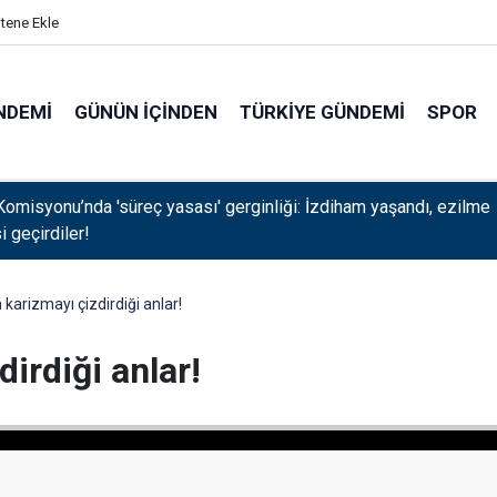
itene Ekle
NDEMI
GÜNÜN İÇINDEN
TÜRKIYE GÜNDEMI
SPOR
rafçı oldu, Cem Küçük'ün adını verdi
n karizmayı çizdirdiği anlar!
dirdiği anlar!