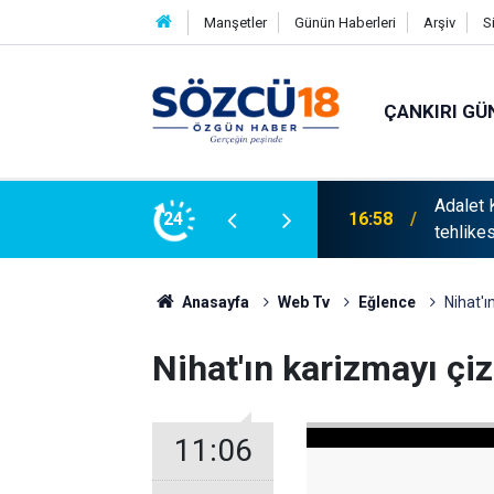
Manşetler
Günün Haberleri
Arşiv
S
ÇANKIRI GÜ
ası' gerginliği: İzdiham yaşandı, ezilme
24
15:35
ROK iti
Anasayfa
Web Tv
Eğlence
Nihat'ı
Nihat'ın karizmayı çiz
11:06